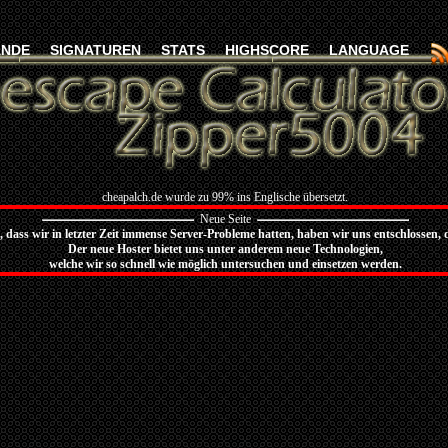
ÄNDE
SIGNATUREN
STATS
HIGHSCORE
LANGUAGE
cheapalch.de wurde zu 99% ins Englische übersetzt.
Neue Seite
dass wir in letzter Zeit immense Server-Probleme hatten, haben wir uns entschlossen, 
Der neue Hoster bietet uns unter anderem neue Technologien,
welche wir so schnell wie möglich untersuchen und einsetzen werden.