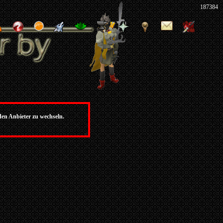
187384
den Anbieter zu wechseln.