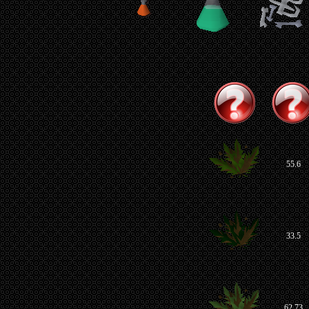
55.6
33.5
62.73