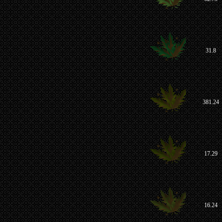
31.8
381.24
17.29
16.24