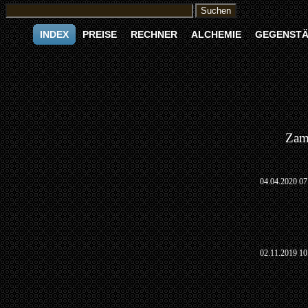
INDEX
PREISE
RECHNER
ALCHEMIE
GEGENST
Zam
04.04.2020 07
02.11.2019 10