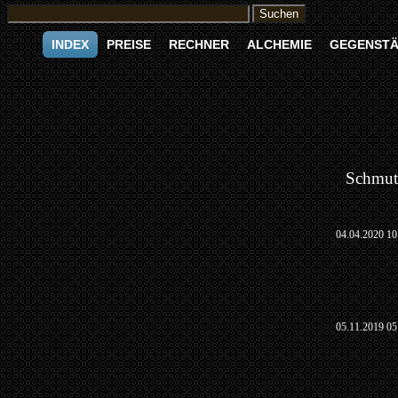
INDEX
PREISE
RECHNER
ALCHEMIE
GEGENST
Schmut
04.04.2020 10
05.11.2019 05