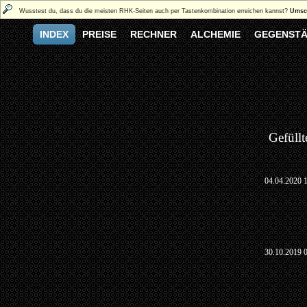
Wusstest du, dass du die meisten RHK-Seiten auch per Tastenkombination erreichen kannst?
Umsch
INDEX
PREISE
RECHNER
ALCHEMIE
GEGENST
Gefüll
04.04.2020 
30.10.2019 